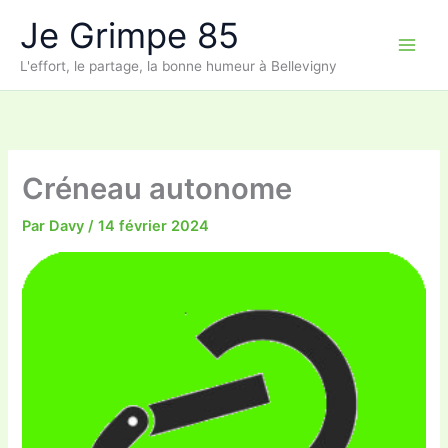
Aller
Je Grimpe 85
au
contenu
L'effort, le partage, la bonne humeur à Bellevigny
Créneau autonome
Par
Davy
/
14 février 2024