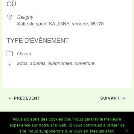
OÙ
Saligny
Salle de sport, SALIGNY, Vendée, 85170
TYPE D’ÉVÈNEMENT
Ouvert
ados
,
adultes
,
Autonomes
,
ouverture
PRÉCÉDENT
SUIVANT
Nous utilisons des cookies pour vous garantir la meilleure
expérience sur notre site web. Si vous continuez à utiliser ce
Copyright © 2026 Je Grimpe 85 | Propulsé par
Thème WordPress
site, nous supposerons que vous en êtes satisfait.