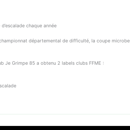
re d’escalade chaque année
championnat départemental de difficulté, la coupe microbe
lub Je Grimpe 85 a obtenu 2 labels clubs FFME :
Escalade
ight © 2026 Je Grimpe 85 | Propulsé par
Thème WordPress