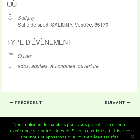
OÙ
Saligny
Salle de sport, SALIGNY, Vendée, 85170
TYPE D’ÉVÈNEMENT
Ouvert
ados
,
adultes
,
Autonomes
,
ouverture
PRÉCÉDENT
SUIVANT
Nous utilisons des cookies pour vous garantir la meilleure
expérience sur notre site web. Si vous continuez à utiliser ce
Copyright © 2026 Je Grimpe 85 | Propulsé par
Thème WordPress
site, nous supposerons que vous en êtes satisfait.