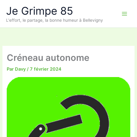
Aller
Je Grimpe 85
au
contenu
L'effort, le partage, la bonne humeur à Bellevigny
Créneau autonome
Par
Davy
/
7 février 2024