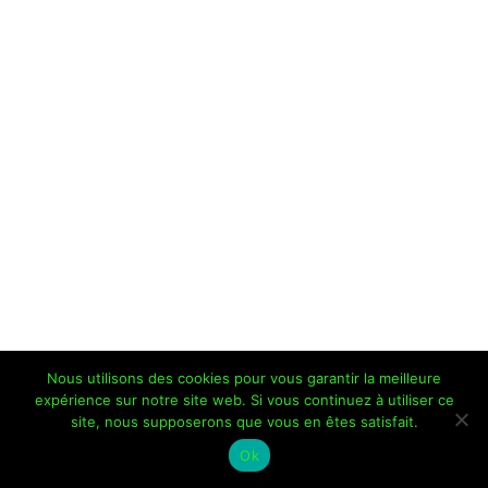
Nous utilisons des cookies pour vous garantir la meilleure
expérience sur notre site web. Si vous continuez à utiliser ce
Copyright © 2026 Je Grimpe 85 | Propulsé par
Thème WordPress
site, nous supposerons que vous en êtes satisfait.
Astra
Ok