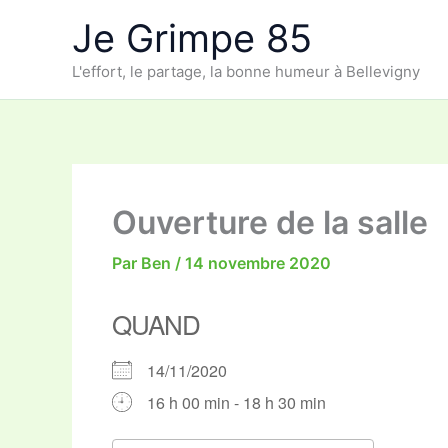
Aller
Je Grimpe 85
au
contenu
L'effort, le partage, la bonne humeur à Bellevigny
Ouverture de la salle
Par
Ben
/
14 novembre 2020
QUAND
14/11/2020
16 h 00 min - 18 h 30 min