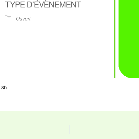
TYPE D’ÉVÈNEMENT
ier Google
iCalendar
O
Ouvert
18h