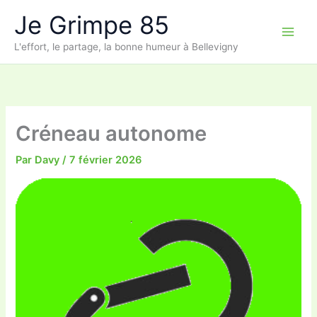
Aller
Je Grimpe 85
au
contenu
L'effort, le partage, la bonne humeur à Bellevigny
Créneau autonome
Par
Davy
/
7 février 2026