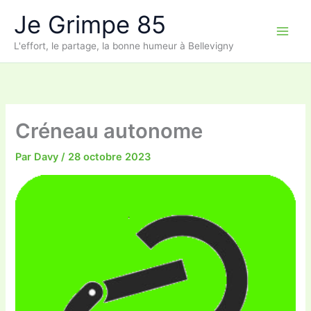
Aller
Je Grimpe 85
au
contenu
L'effort, le partage, la bonne humeur à Bellevigny
Créneau autonome
Par
Davy
/
28 octobre 2023