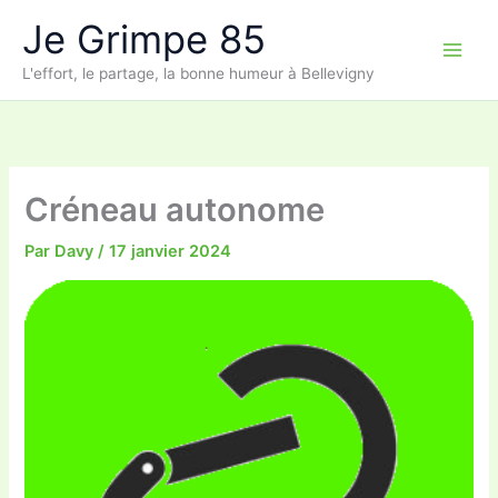
Aller
Je Grimpe 85
au
contenu
L'effort, le partage, la bonne humeur à Bellevigny
Créneau autonome
Par
Davy
/
17 janvier 2024