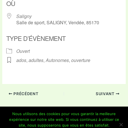
OÙ
Saligny
Salle de sport, SALIGNY, Vendée, 85170
TYPE D’ÉVÈNEMENT
Ouvert
ados
,
adultes
,
Autonomes
,
ouverture
PRÉCÉDENT
SUIVANT
Nous utilisons des cookies pour vous garantir la meilleure
expérience sur notre site web. Si vous continuez à utiliser ce
Copyright © 2026 Je Grimpe 85 | Propulsé par
Thème WordPress
site, nous supposerons que vous en êtes satisfait.