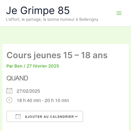
Aller
Je Grimpe 85
au
contenu
L'effort, le partage, la bonne humeur à Bellevigny
Cours jeunes 15 – 18 ans
Par
Ben
/
27 février 2025
QUAND
27/02/2025
18 h 40 min - 20 h 10 min
AJOUTER AU CALENDRIER
Télécharger ICS
Calendrier Google