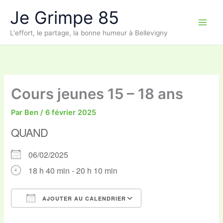
Aller
Je Grimpe 85
au
contenu
L'effort, le partage, la bonne humeur à Bellevigny
Cours jeunes 15 – 18 ans
Par
Ben
/
6 février 2025
QUAND
06/02/2025
18 h 40 min - 20 h 10 min
AJOUTER AU CALENDRIER
Télécharger ICS
Calendrier Google