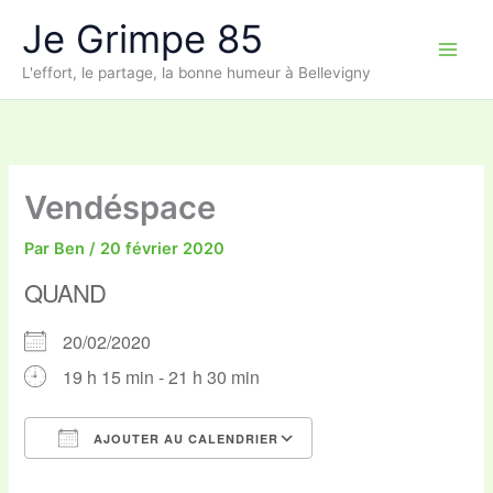
Aller
Je Grimpe 85
au
contenu
L'effort, le partage, la bonne humeur à Bellevigny
Vendéspace
Par
Ben
/
20 février 2020
QUAND
20/02/2020
19 h 15 min - 21 h 30 min
AJOUTER AU CALENDRIER
Télécharger ICS
Calendrier Google