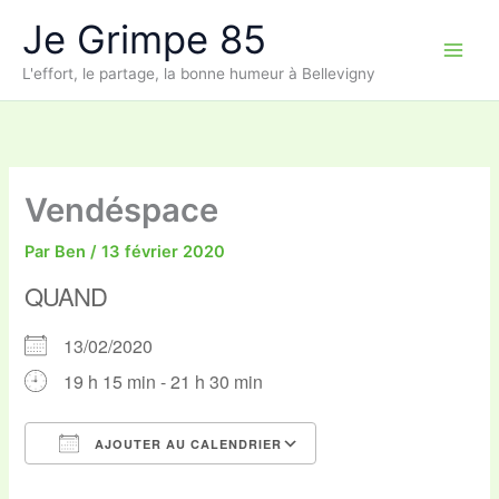
Aller
Je Grimpe 85
au
contenu
L'effort, le partage, la bonne humeur à Bellevigny
Vendéspace
Par
Ben
/
13 février 2020
QUAND
13/02/2020
19 h 15 min - 21 h 30 min
AJOUTER AU CALENDRIER
Télécharger ICS
Calendrier Google