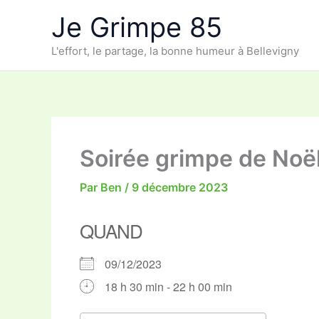
Aller
Je Grimpe 85
au
contenu
L'effort, le partage, la bonne humeur à Bellevigny
Soirée grimpe de Noë
Par
Ben
/
9 décembre 2023
QUAND
09/12/2023
18 h 30 min - 22 h 00 min