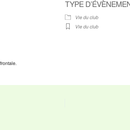
TYPE D’ÉVÈNEME
ier Google
iCalendar
O
Vie du club
Vie du club
frontale.