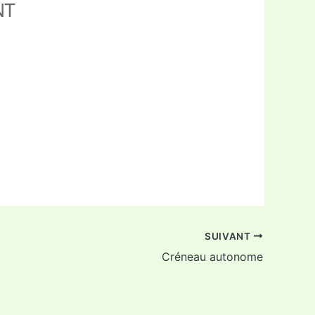
NT
ffice 365
Outlook Live
SUIVANT
Créneau autonome