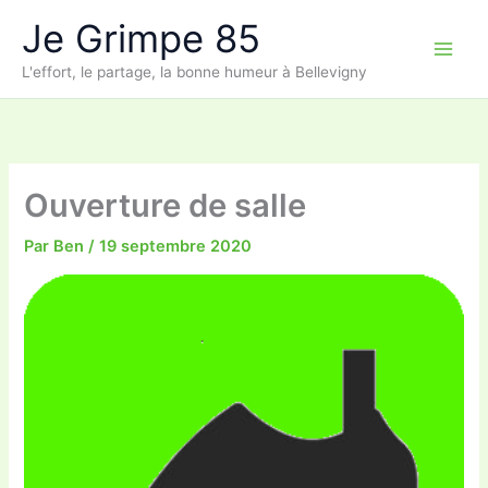
Aller
Je Grimpe 85
au
contenu
L'effort, le partage, la bonne humeur à Bellevigny
Ouverture de salle
Par
Ben
/
19 septembre 2020