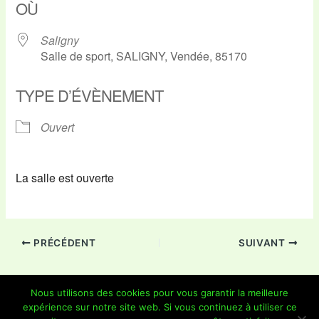
OÙ
Saligny
Salle de sport, SALIGNY, Vendée, 85170
TYPE D’ÉVÈNEMENT
Ouvert
La salle est ouverte
PRÉCÉDENT
SUIVANT
Nous utilisons des cookies pour vous garantir la meilleure
expérience sur notre site web. Si vous continuez à utiliser ce
Copyright © 2026 Je Grimpe 85 | Propulsé par
Thème WordPress