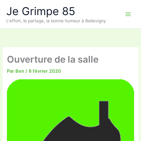
Aller
Je Grimpe 85
au
contenu
L'effort, le partage, la bonne humeur à Bellevigny
Ouverture de la salle
Par
Ben
/
8 février 2020