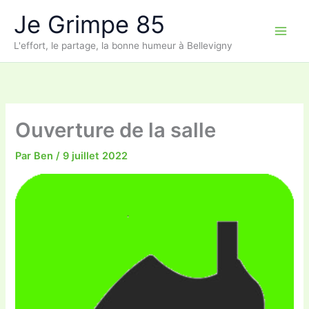
Aller
Je Grimpe 85
au
contenu
L'effort, le partage, la bonne humeur à Bellevigny
Ouverture de la salle
Par
Ben
/
9 juillet 2022