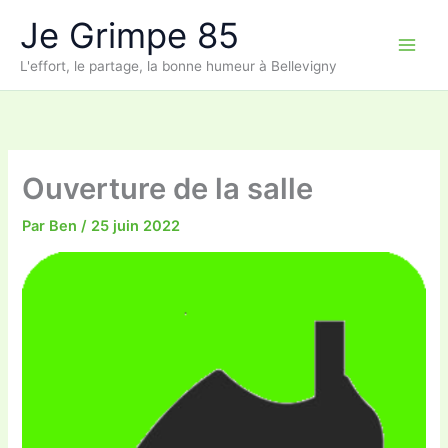
Aller
Je Grimpe 85
au
contenu
L'effort, le partage, la bonne humeur à Bellevigny
Ouverture de la salle
Par
Ben
/
25 juin 2022