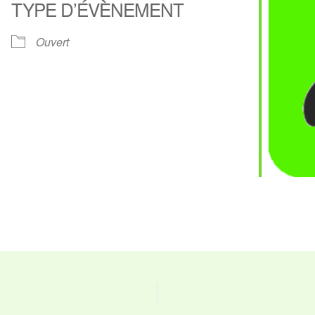
TYPE D’ÉVÈNEMENT
ier Google
iCalendar
O
Ouvert