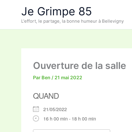
Aller
Je Grimpe 85
au
contenu
L'effort, le partage, la bonne humeur à Bellevigny
Ouverture de la salle
Par
Ben
/
21 mai 2022
QUAND
21/05/2022
16 h 00 min - 18 h 00 min