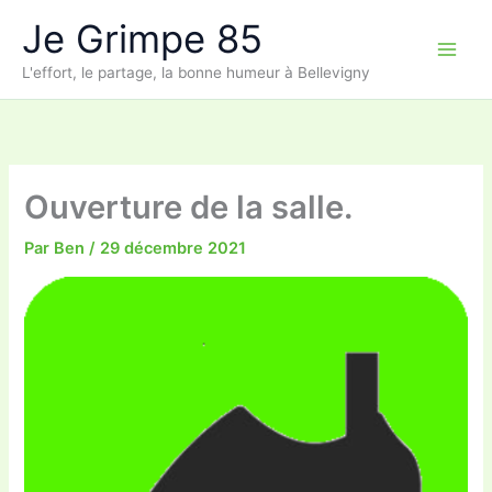
Aller
Je Grimpe 85
au
contenu
L'effort, le partage, la bonne humeur à Bellevigny
Ouverture de la salle.
Par
Ben
/
29 décembre 2021