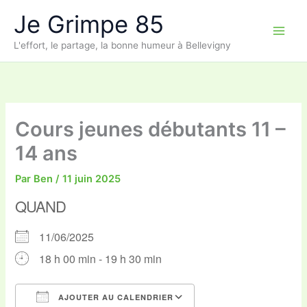
Aller
Je Grimpe 85
au
contenu
L'effort, le partage, la bonne humeur à Bellevigny
Cours jeunes débutants 11 –
14 ans
Par
Ben
/
11 juin 2025
QUAND
11/06/2025
18 h 00 min - 19 h 30 min
AJOUTER AU CALENDRIER