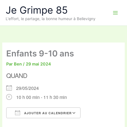
Aller
Je Grimpe 85
au
contenu
L'effort, le partage, la bonne humeur à Bellevigny
Enfants 9-10 ans
Par
Ben
/
29 mai 2024
QUAND
29/05/2024
10 h 00 min - 11 h 30 min
AJOUTER AU CALENDRIER
Télécharger ICS
Calendrier Google