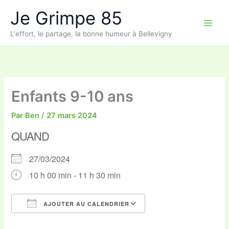
Aller
Je Grimpe 85
au
contenu
L'effort, le partage, la bonne humeur à Bellevigny
Enfants 9-10 ans
Par
Ben
/
27 mars 2024
QUAND
27/03/2024
10 h 00 min - 11 h 30 min
AJOUTER AU CALENDRIER
Télécharger ICS
Calendrier Google