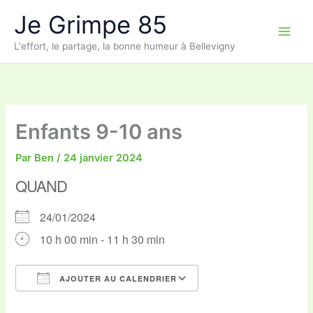
Aller
Je Grimpe 85
au
contenu
L'effort, le partage, la bonne humeur à Bellevigny
Enfants 9-10 ans
Par
Ben
/
24 janvier 2024
QUAND
24/01/2024
10 h 00 min - 11 h 30 min
AJOUTER AU CALENDRIER
Télécharger ICS
Calendrier Google