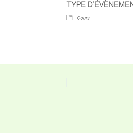
TYPE D’ÉVÈNEME
ier Google
iCalendar
O
Cours