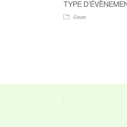
TYPE D’ÉVÈNEME
ier Google
iCalendar
O
Cours