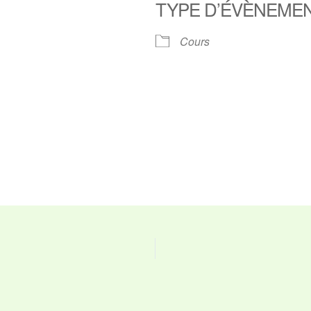
TYPE D’ÉVÈNEME
ier Google
iCalendar
O
Cours