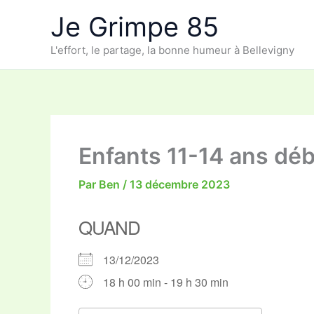
Aller
Je Grimpe 85
au
contenu
L'effort, le partage, la bonne humeur à Bellevigny
Enfants 11-14 ans dé
Par
Ben
/
13 décembre 2023
QUAND
13/12/2023
18 h 00 min - 19 h 30 min