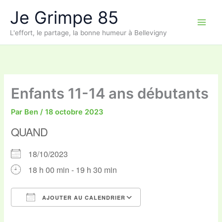
Aller
Je Grimpe 85
au
contenu
L'effort, le partage, la bonne humeur à Bellevigny
Enfants 11-14 ans débutants
Par
Ben
/
18 octobre 2023
QUAND
18/10/2023
18 h 00 min - 19 h 30 min
AJOUTER AU CALENDRIER
Télécharger ICS
Calendrier Google