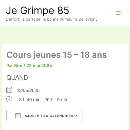
Aller
Je Grimpe 85
au
contenu
L'effort, le partage, la bonne humeur à Bellevigny
Cours jeunes 15 – 18 ans
Par
Ben
/
22 mai 2025
QUAND
22/05/2025
18 h 40 min - 20 h 10 min
AJOUTER AU CALENDRIER
Télécharger ICS
Calendrier Google