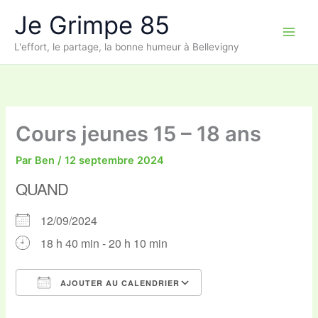
Aller
Je Grimpe 85
au
contenu
L'effort, le partage, la bonne humeur à Bellevigny
Cours jeunes 15 – 18 ans
Par
Ben
/
12 septembre 2024
QUAND
12/09/2024
18 h 40 min - 20 h 10 min
AJOUTER AU CALENDRIER
Télécharger ICS
Calendrier Google