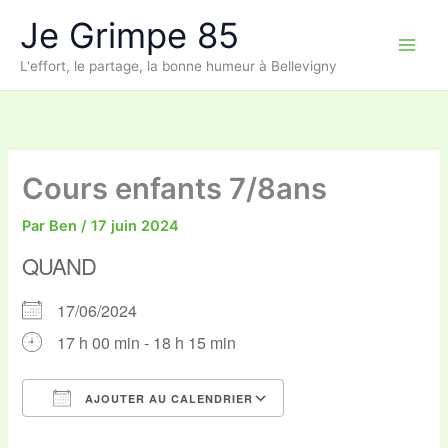
Aller
Je Grimpe 85
au
contenu
L'effort, le partage, la bonne humeur à Bellevigny
Cours enfants 7/8ans
Par
Ben
/
17 juin 2024
QUAND
17/06/2024
17 h 00 min - 18 h 15 min
AJOUTER AU CALENDRIER
Télécharger ICS
Calendrier Google