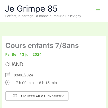
Aller
Je Grimpe 85
au
contenu
L'effort, le partage, la bonne humeur à Bellevigny
Cours enfants 7/8ans
Par
Ben
/
3 juin 2024
QUAND
03/06/2024
17 h 00 min - 18 h 15 min
AJOUTER AU CALENDRIER
Télécharger ICS
Calendrier Google