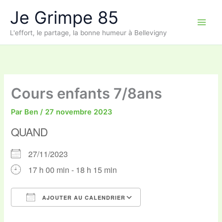
Aller
Je Grimpe 85
au
contenu
L'effort, le partage, la bonne humeur à Bellevigny
Cours enfants 7/8ans
Par
Ben
/
27 novembre 2023
QUAND
27/11/2023
17 h 00 min - 18 h 15 min
AJOUTER AU CALENDRIER
Télécharger ICS
Calendrier Google