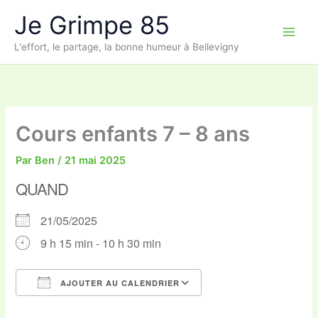
Aller
Je Grimpe 85
au
contenu
L'effort, le partage, la bonne humeur à Bellevigny
Cours enfants 7 – 8 ans
Par
Ben
/
21 mai 2025
QUAND
21/05/2025
9 h 15 min - 10 h 30 min
AJOUTER AU CALENDRIER
Télécharger ICS
Calendrier Google