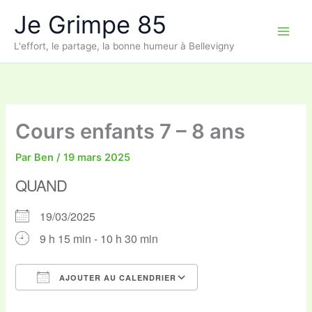
Aller
Je Grimpe 85
au
contenu
L'effort, le partage, la bonne humeur à Bellevigny
Cours enfants 7 – 8 ans
Par
Ben
/
19 mars 2025
QUAND
19/03/2025
9 h 15 min - 10 h 30 min
AJOUTER AU CALENDRIER
Télécharger ICS
Calendrier Google