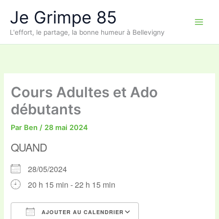
Aller
Je Grimpe 85
au
contenu
L'effort, le partage, la bonne humeur à Bellevigny
Cours Adultes et Ado
débutants
Par
Ben
/
28 mai 2024
QUAND
28/05/2024
20 h 15 min - 22 h 15 min
AJOUTER AU CALENDRIER