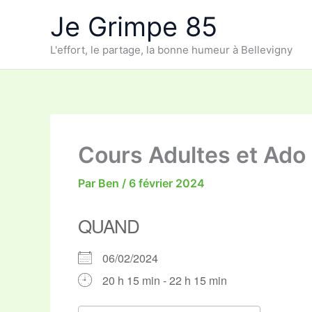
Aller
Je Grimpe 85
au
contenu
L'effort, le partage, la bonne humeur à Bellevigny
Cours Adultes et Ado
Par
Ben
/
6 février 2024
QUAND
06/02/2024
20 h 15 min - 22 h 15 min