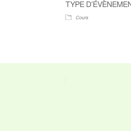
TYPE D’ÉVÈNEME
ier Google
iCalendar
O
Cours