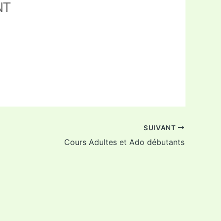
NT
ffice 365
Outlook Live
SUIVANT
Cours Adultes et Ado débutants