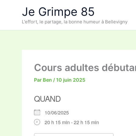
Aller
Je Grimpe 85
au
contenu
L'effort, le partage, la bonne humeur à Bellevigny
Cours adultes débuta
Par
Ben
/
10 juin 2025
QUAND
10/06/2025
20 h 15 min - 22 h 15 min