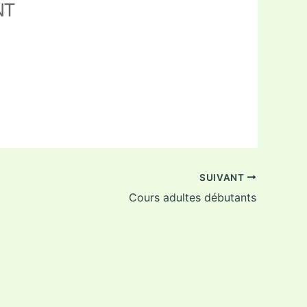
NT
ffice 365
Outlook Live
SUIVANT
Cours adultes débutants