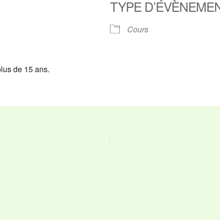
TYPE D’ÉVÈNEME
ier Google
iCalendar
O
Cours
plus de 15 ans.