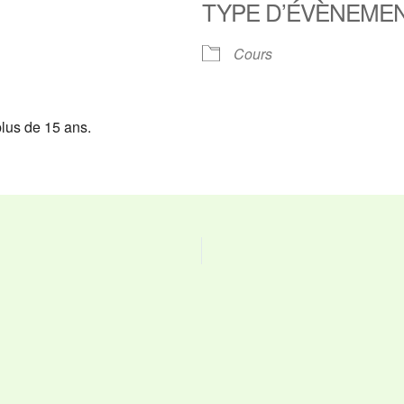
TYPE D’ÉVÈNEME
ier Google
iCalendar
O
Cours
plus de 15 ans.