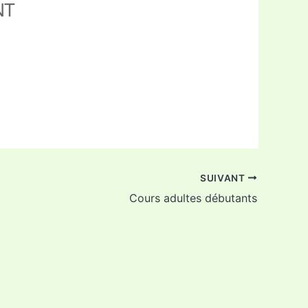
NT
ffice 365
Outlook Live
SUIVANT
Cours adultes débutants