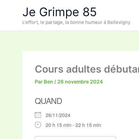
Aller
Je Grimpe 85
au
contenu
L'effort, le partage, la bonne humeur à Bellevigny
Cours adultes débuta
Par
Ben
/
26 novembre 2024
QUAND
26/11/2024
20 h 15 min - 22 h 15 min