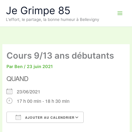
Aller
Je Grimpe 85
au
contenu
L'effort, le partage, la bonne humeur à Bellevigny
Cours 9/13 ans débutants
Par
Ben
/
23 juin 2021
QUAND
23/06/2021
17 h 00 min - 18 h 30 min
AJOUTER AU CALENDRIER
Télécharger ICS
Calendrier Google