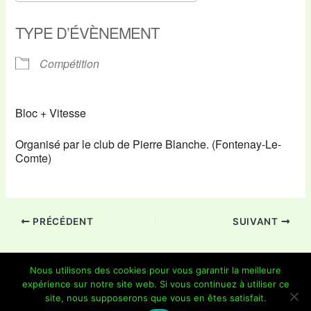
Télécharger ICS
Calendrier Google
TYPE D’ÉVÈNEMENT
Compétition
Bloc + Vitesse
Organisé par le club de Pierre Blanche. (Fontenay-Le-
Comte)
PRÉCÉDENT
SUIVANT
Nous utilisons des cookies pour vous garantir la meilleure
expérience sur notre site web. Si vous continuez à utiliser ce
Copyright © 2026 Je Grimpe 85 | Propulsé par
Thème WordPress
site, nous supposerons que vous en êtes satisfait.
Astra