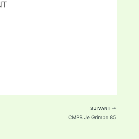
NT
ffice 365
Outlook Live
SUIVANT
CMPB Je Grimpe 85