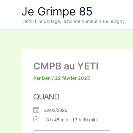
Aller
Je Grimpe 85
au
contenu
L'effort, le partage, la bonne humeur à Bellevigny
CMPB au YETI
Par
Ben
/
22 février 2025
QUAND
22/02/2025
13 h 45 min - 17 h 30 min