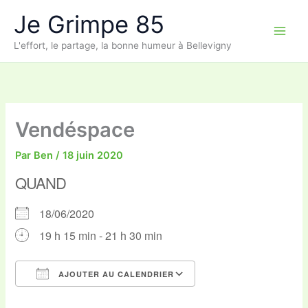
Aller
Je Grimpe 85
au
contenu
L'effort, le partage, la bonne humeur à Bellevigny
Vendéspace
Par
Ben
/
18 juin 2020
QUAND
18/06/2020
19 h 15 min - 21 h 30 min
AJOUTER AU CALENDRIER
Télécharger ICS
Calendrier Google