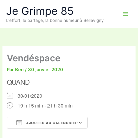
Aller
Je Grimpe 85
au
contenu
L'effort, le partage, la bonne humeur à Bellevigny
Vendéspace
Par
Ben
/
30 janvier 2020
QUAND
30/01/2020
19 h 15 min - 21 h 30 min
AJOUTER AU CALENDRIER
Télécharger ICS
Calendrier Google