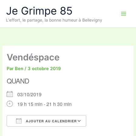
Aller
Je Grimpe 85
au
contenu
L'effort, le partage, la bonne humeur à Bellevigny
Vendéspace
Par
Ben
/
3 octobre 2019
QUAND
03/10/2019
19 h 15 min - 21 h 30 min
AJOUTER AU CALENDRIER
Télécharger ICS
Calendrier Google