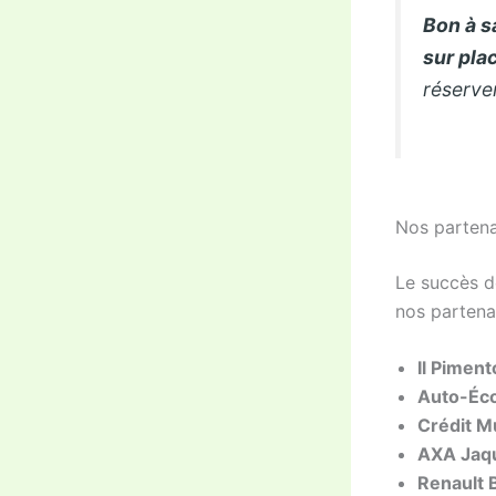
Bon à sa
sur pla
réserver
Nos partena
Le succès d
nos partenai
Il Piment
Auto-Éc
Crédit M
AXA Jaq
Renault 