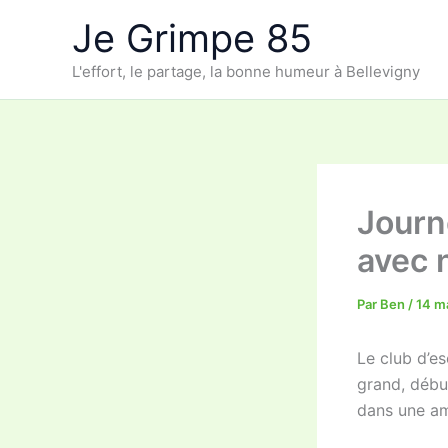
Aller
Je Grimpe 85
au
contenu
L'effort, le partage, la bonne humeur à Bellevigny
Journ
avec 
Par
Ben
/
14 m
Le club d’e
grand, débu
dans une am