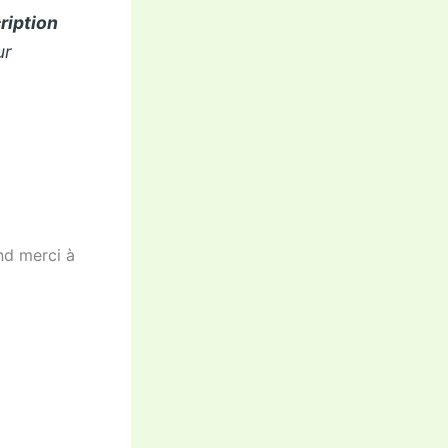
ription
ur
nd merci à