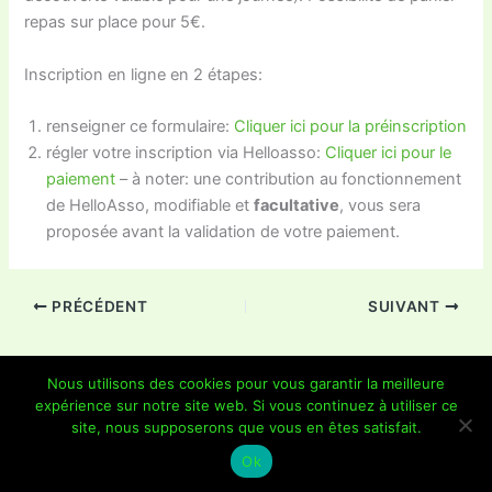
repas sur place pour 5€.
Inscription en ligne en 2 étapes:
renseigner ce formulaire:
Cliquer ici pour la préinscription
régler votre inscription via Helloasso:
Cliquer ici pour le
paiement
– à noter: une contribution au fonctionnement
de HelloAsso, modifiable et
facultative
, vous sera
proposée avant la validation de votre paiement.
PRÉCÉDENT
SUIVANT
Nous utilisons des cookies pour vous garantir la meilleure
expérience sur notre site web. Si vous continuez à utiliser ce
Copyright © 2026 Je Grimpe 85 | Propulsé par
Thème WordPress
site, nous supposerons que vous en êtes satisfait.
Astra
Ok