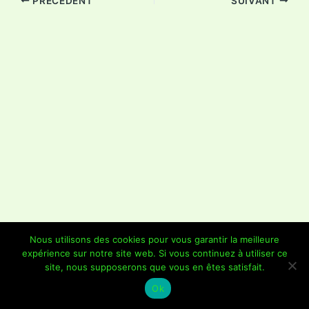
PRÉCÉDENT
SUIVANT
Nous utilisons des cookies pour vous garantir la meilleure
expérience sur notre site web. Si vous continuez à utiliser ce
Copyright © 2026 Je Grimpe 85 | Propulsé par
Thème WordPress
site, nous supposerons que vous en êtes satisfait.
Astra
Ok