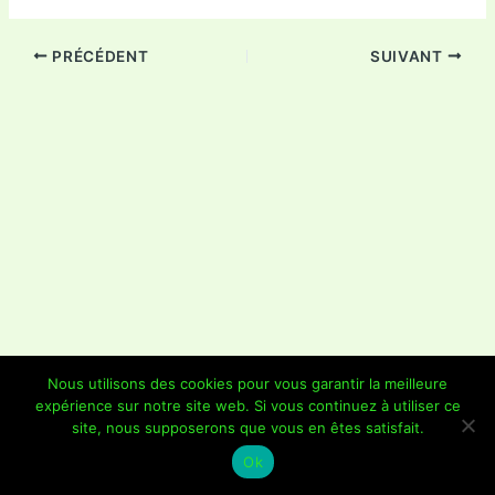
PRÉCÉDENT
SUIVANT
Nous utilisons des cookies pour vous garantir la meilleure
expérience sur notre site web. Si vous continuez à utiliser ce
Copyright © 2026 Je Grimpe 85 | Propulsé par
Thème WordPress
site, nous supposerons que vous en êtes satisfait.
Astra
Ok